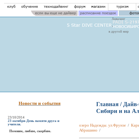
Акваланг
в другой мир
Новости и события
Главная
/
Дайв-
Сибири и на Ал
23/10/2014
23 октября-День памяти друга и
учителя.
озеро Надежды. ул.Фрунзе
/
Карь
Абрашино
/
Помним, любим, скорбим.