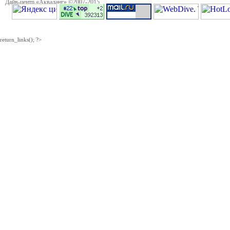
Дайв-центр «Акваланг» ©2007-2015
return_links(); ?>