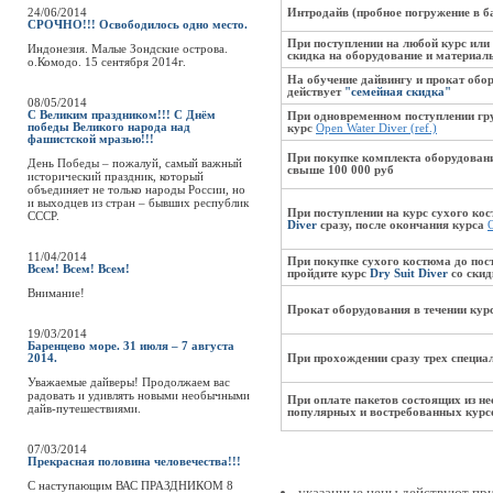
24/06/2014
Интродайв (пробное погружение в б
СРОЧНО!!! Освободилось одно место.
При поступлении на любой курс или
Индонезия. Малые Зондские острова.
скидка на оборудование и материал
о.Комодо. 15 сентября 2014г.
На обучение дайвингу и прокат обо
действует
"семейная скидка"
08/05/2014
С Великим праздником!!! С Днём
При одновременном поступлении гр
победы Великого народа над
курс
Open Water Diver (ref.)
фашистской мразью!!!
При покупке комплекта оборудован
День Победы – пожалуй, самый важный
свыше 100 000 руб
исторический праздник, который
объединяет не только народы России, но
и выходцев из стран – бывших республик
При поступлении на курс сухого ко
СССР.
Diver
сразу, после окончания курса
11/04/2014
При покупке сухого костюма до пост
Всем! Всем! Всем!
пройдите курс
Dry Suit Diver
со скид
Внимание!
Прокат оборудования в течении кур
19/03/2014
Баренцево море. 31 июля – 7 августа
2014.
При прохождении сразу трех специа
Уважаемые дайверы! Продолжаем вас
радовать и удивлять новыми необычными
При оплате пакетов состоящих из н
дайв-путешествиями.
популярных и востребованных курс
07/03/2014
Прекрасная половина человечества!!!
C наступающим ВАС ПРАЗДНИКОМ 8
указанные цены действуют при