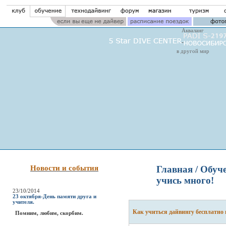
Акваланг
в другой мир
Новости и события
Главная
/
Обуче
учись много!
23/10/2014
23 октября-День памяти друга и
учителя.
Как учиться дайвингу бесплатно 
Помним, любим, скорбим.