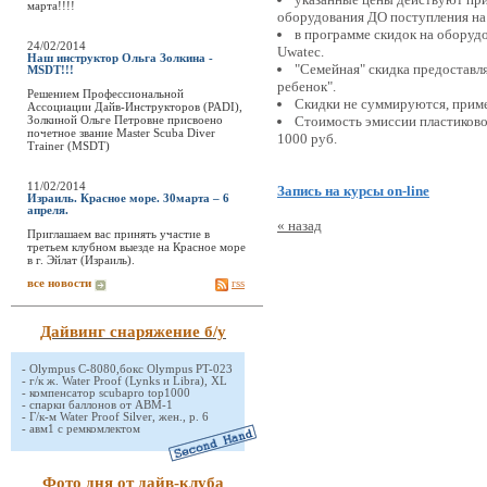
марта!!!!
оборудования ДО поступления на 
в программе скидок на оборудов
24/02/2014
Uwatec.
Наш инструктор Ольга Золкина -
"Семейная" скидка предоставля
MSDT!!!
ребенок".
Решением Профессиональной
Скидки не суммируются, приме
Ассоциации Дайв-Инструкторов (PADI),
Золкиной Ольге Петровне присвоено
Стоимость эмиссии пластиково
почетное звание Master Scuba Diver
1000 руб.
Trainer (MSDT)
11/02/2014
Запись на курсы on-line
Израиль. Красное море. 30марта – 6
апреля.
« назад
Приглашаем вас принять участие в
третьем клубном выезде на Красное море
в г. Эйлат (Израиль).
все новости
rss
Дайвинг снаряжение б/у
-
Olympus C-8080,бокс Olympus PT-023
-
г/к ж. Water Proof (Lynks и Libra), XL
-
компенсатор scubapro top1000
-
спарки баллонов от АВМ-1
-
Г/к-м Water Proof Silver, жен., р. 6
-
авм1 с ремкомлектом
Фото дня от дайв-клуба