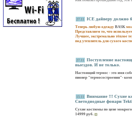
ICE дайверу должно 
27.11
Теперь любую одежду
BASK
мож
Представляем то, что используем
Лучшее, экстремально тёплое т
под утеплитель для сухого кост
Поступление настоящ
27.11
выездов. И не только.
Настоящий термос - это имя собс
пионер "термосостроения"- ко
Внимание !!! Сухие к
15.11
Светодиодные фонари Tektit
Сухие костюмы по цене мокрого!
14999 руб.