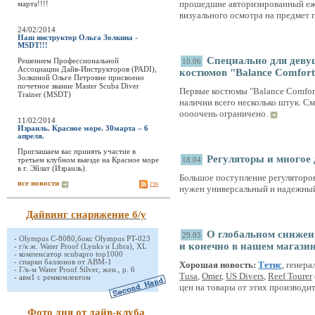
прошедшие авторизированный еж
марта!!!!
визуального осмотра на предмет 
24/02/2014
Наш инструктор Ольга Золкина -
MSDT!!!
Специально для деву
Решением Профессиональной
10.06
Ассоциации Дайв-Инструкторов (PADI),
костюмов "Balance Comfor
Золкиной Ольге Петровне присвоено
почетное звание Master Scuba Diver
Первые костюмы "Balance Comfort 
Trainer (MSDT)
наличии всего несколько штук. С
оооочень ограничено.
11/02/2014
Израиль. Красное море. 30марта – 6
апреля.
Приглашаем вас принять участие в
Регуляторы и многое 
третьем клубном выезде на Красное море
18.04
в г. Эйлат (Израиль).
Большое поступление регуляторов
все новости
rss
нужен универсальный и надежный
Дайвинг снаряжение б/у
О глобальном снижен
29.03
-
Olympus C-8080,бокс Olympus PT-023
и конечно в нашем магазин
-
г/к ж. Water Proof (Lynks и Libra), XL
-
компенсатор scubapro top1000
-
спарки баллонов от АВМ-1
Хорошая новость:
Тетис
, генер
-
Г/к-м Water Proof Silver, жен., р. 6
Tusa
,
Omer
,
US Divers
,
Reef Tourer
-
авм1 с ремкомлектом
цен на товары от этих производи
Фото дня от дайв-клуба