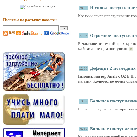
И снова поступление 
28.03
Краткий список поступивших то
Подписка на рассылку новостей
RSS
Огромное поступлени
27.03
В магазине огромный приход товар
майским выездам поступило:
Дефицит 2 последних 
22.03
Газоанализатор Analox O2 E II
с
магазин.
Количество очень огран
Большое поступлени
13.02
Первое поступление товаров посл
Большое поступление
26.12
Как показал прошедший год, эти 