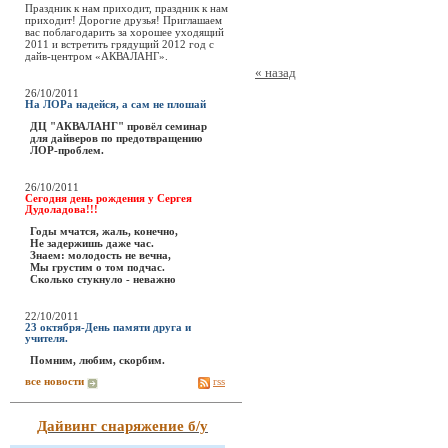
Праздник к нам приходит, праздник к нам
приходит! Дорогие друзья! Приглашаем
вас поблагодарить за хорошее уходящий
2011 и встретить грядущий 2012 год с
дайв-центром «АКВАЛАНГ».
« назад
26/10/2011
На ЛОРа надейся, а сам не плошай
ДЦ "АКВАЛАНГ" провёл семинар
для дайверов по предотвращению
ЛОР-проблем.
26/10/2011
Сегодня день рождения у Сергея
Дудоладова!!!
Годы мчатся, жаль, конечно,
Не задержишь даже час.
Знаем: молодость не вечна,
Мы грустим о том подчас.
Сколько стукнуло - неважно
22/10/2011
23 октября-День памяти друга и
учителя.
Помним, любим, скорбим.
все новости
rss
Дайвинг снаряжение б/у