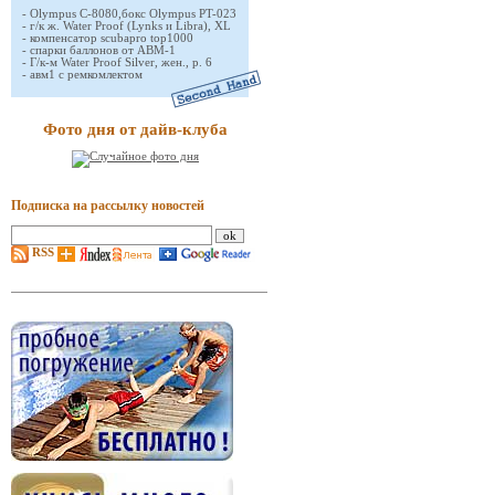
-
Olympus C-8080,бокс Olympus PT-023
-
г/к ж. Water Proof (Lynks и Libra), XL
-
компенсатор scubapro top1000
-
спарки баллонов от АВМ-1
-
Г/к-м Water Proof Silver, жен., р. 6
-
авм1 с ремкомлектом
Фото дня от дайв-клуба
Подписка на рассылку новостей
RSS