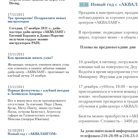
Diving.
Новый год с «АКВА
31.10
Праздник к нам приходит, праздн
17/11/2011
поблагодарить за хорошее уходящ
Ура троекратно! Поздравляем новых
инструкторов
центром «АКВАЛАНГ».
Сегодня, 17 ноября 2011 г., дайв-
мастера дайв-центра «АКВАЛАНГ»
В программе: подводные хоровод
Евгений Баранов и Данил Неретин
мирах, хорошее меню – в общем, 
получили гордые звания
инструкторов PADI.
Планы на предновогодние дни
15/11/2011
Как правильно вязать узлы?
16 декабря, в пятницу, погружае
Желающих овладеть умением вязать узлы
плюшки-чай на поверхности, Дед 
или освежить в памяти забытые навыки
Водоём и время мероприятия уто
дайв-центр «АКВАЛАНГ» приглашает на
клубный вечер 24 ноября.
Мишарину. Игрушки для украшени
17 декабря, суббота, 18.00 – вст
15/11/2011
Первые фотоотчеты с клубной поездки
присоединиться и членов команд 
в Латинскую Америку.
земля»: необыкновенная программ
Вот и вернулись после трехнедельного
поздравление президента и тради
отсутствия. За плечами: Перу (Лима,
обучения в дайв-центре «АКВАЛ
Куско, Мачу-Пикчу, линии пустыни
Наска, острова Балестас); Агрессор
сафари на Галапагосских островах;
Билеты можно приобрести в «АК
Мексика (пещеры Юкатана).
ограничено. Стоимость – 3400 руб.
31/10/2011
За дополнительной информаци
Новый год с «АКВАЛАНГОМ»
телефонам:216-26-99 и 216-23-3