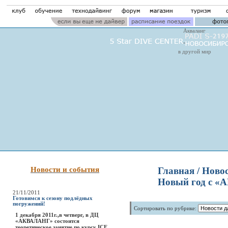
Акваланг
в другой мир
Новости и события
Главная
/ Новос
Новый год с 
21/11/2011
Готовимся к сезону подлёдных
погружений!
Сортировать по рубрике:
1 декабря 2011г.,в четверг, в ДЦ
«АКВАЛАНГ» состоится
теоретическое занятие по курсу ICE